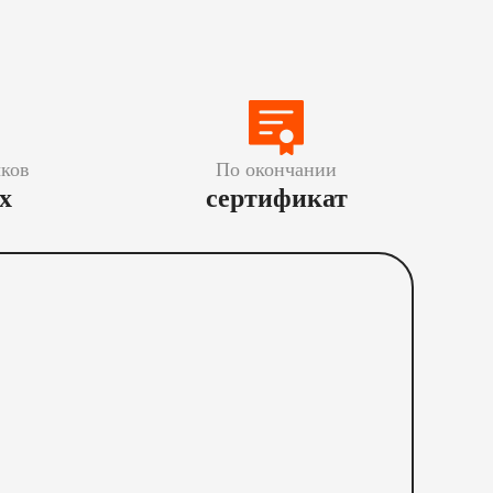
ков
По окончании
х
сертификат