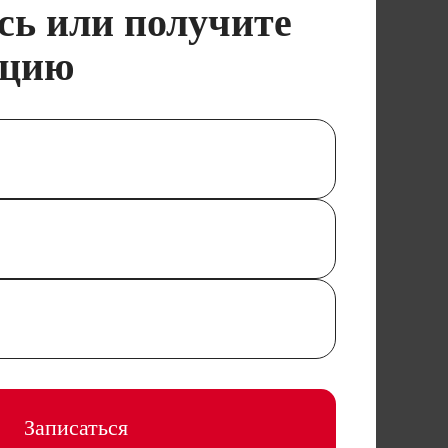
сь или получите
ацию
Записаться