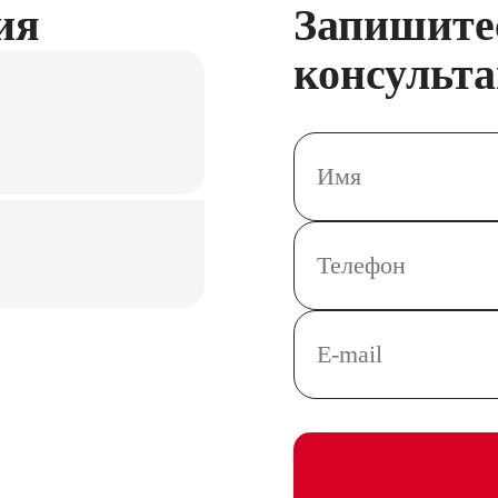
ия
Запишите
консульт