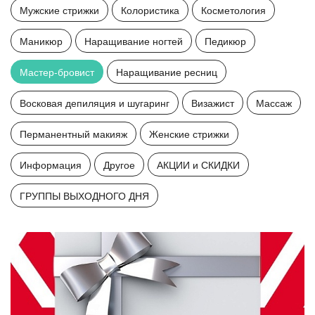
Мужские стрижки
Колористика
Косметология
Маникюр
Наращивание ногтей
Педикюр
Мастер-бровист
Наращивание ресниц
Восковая депиляция и шугаринг
Визажист
Массаж
Перманентный макияж
Женские стрижки
Информация
Другое
АКЦИИ и СКИДКИ
ГРУППЫ ВЫХОДНОГО ДНЯ