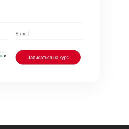
аюсь
ых
и
Записаться на курс